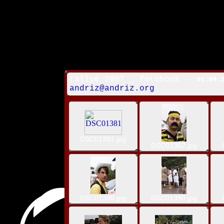
rallye 2007 _ fotobook
- 01.09.2
andriz@andriz.org
DSC01381.jpg
DSC01382.jpg
DSC01386.jpg
DSC01390.jpg